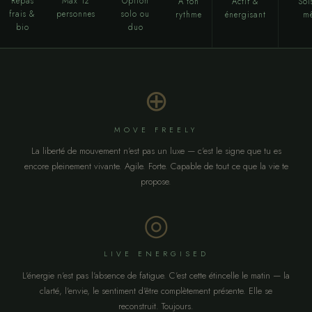
Repas
Max 12
Option
À ton
Actif &
Soi
frais &
personnes
solo ou
rythme
énergisant
m
bio
duo
⊕
MOVE FREELY
La liberté de mouvement n'est pas un luxe — c'est le signe que tu es
encore pleinement vivante. Agile. Forte. Capable de tout ce que la vie te
propose.
◎
LIVE ENERGISED
L'énergie n'est pas l'absence de fatigue. C'est cette étincelle le matin — la
clarté, l'envie, le sentiment d'être complètement présente. Elle se
reconstruit. Toujours.