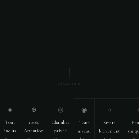
DÉCOUVRIR
◈
⊕
◎
◉
○
Tout
100%
Chambre
Tout
Smart
Fe
inclus
Attention
privée
niveau
Movement
uniq