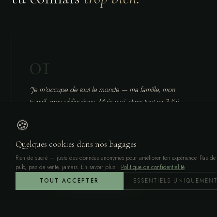
01
"Je m'occupe de tout le monde — ma famille, mon
travail, mes obligations. Mais moi, dans tout ça ? J'ai
fini par m'oublier."
🍪
Quelques cookies dans nos bagages
02
Rien de sucré — juste des données anonymes pour améliorer ton expérience. Pas de
pub, pas de vente, jamais. En savoir plus :
Politique de confidentialité
TOUT ACCEPTER
ESSENTIELS UNIQUEMEN
FIND MY RETREAT →
MESSAGE
"Je suis épuisée même le matin. Je tiens à coup de
café et de volonté. Mon corps me parle — je n'ai plus
l'énergie de l'écouter."