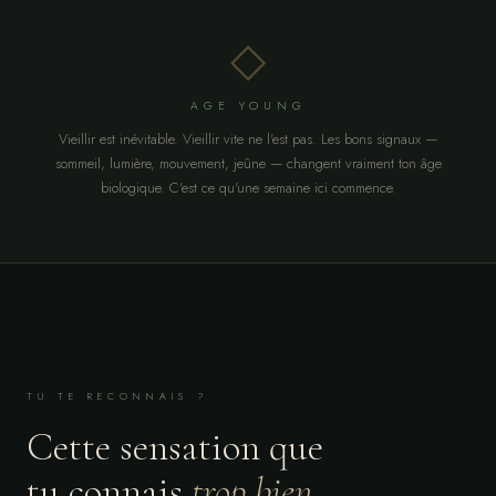
◇
AGE YOUNG
Vieillir est inévitable. Vieillir vite ne l'est pas. Les bons signaux —
sommeil, lumière, mouvement, jeûne — changent vraiment ton âge
biologique. C'est ce qu'une semaine ici commence.
TU TE RECONNAIS ?
Cette sensation que
tu connais
trop bien.